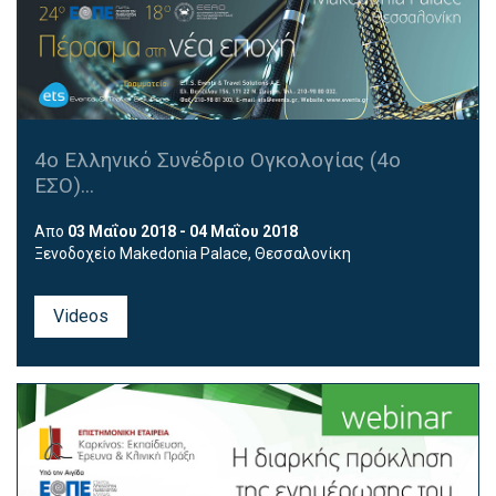
4ο Ελληνικό Συνέδριο Ογκολογίας (4ο
ΕΣΟ)...
Απο
03 Μαΐου 2018 - 04 Μαΐου 2018
Ξενοδοχείο Makedonia Palace, Θεσσαλονίκη
Εικονική περιήγηση
Videos
Για να περιηγηθείτε, παρακαλώ πατήστε
εδώ