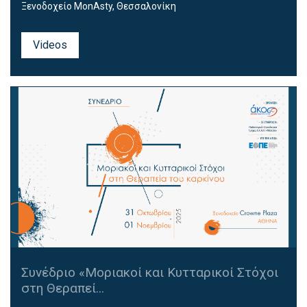
Ξενοδοχείο MonAsty, Θεσσαλονίκη
Videos
Συνέδριο «Μοριακοί και Κυτταρικοί Στόχοι
στη Θεραπεί...