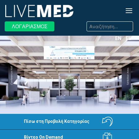
≡
Αναζήτηση...
ΛΟΓΑΡΙΑΣΜΟΣ
EN
EL
Πίσω στη Προβολή Κατηγορίας
Βίντεο On Demand