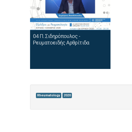
04 Π. Σιδηρόπουλος -
Ρευματοειδής Aρθρίτιδα
Rheumatology
2020