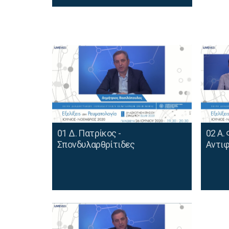
01 Δ. Πατρίκος -
02 A.
Σπονδυλαρθρίτιδες
Αντιφ