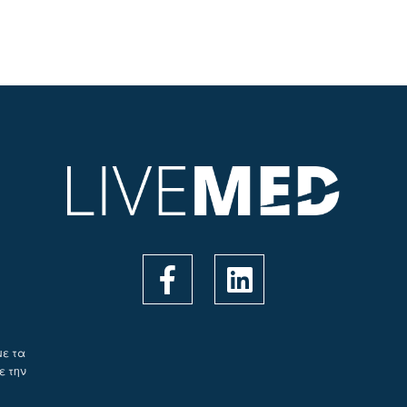
με τα
ε την