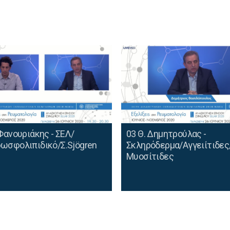
 Φανουριάκης - ΣΕΛ/
03 Θ. Δημητρούλας -
ωσφολιπιδικό/Σ.Sjögren
Σκληρόδερμα/Αγγειίτιδες
Μυοσίτιδες