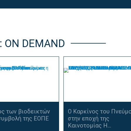
: ON DEMAND
ος των βιοδεικτών
Ο Καρκίνος του Πνεύμ
 συμβολή της ΕΟΠΕ
στην εποχή της
Καινοτομίας Η...