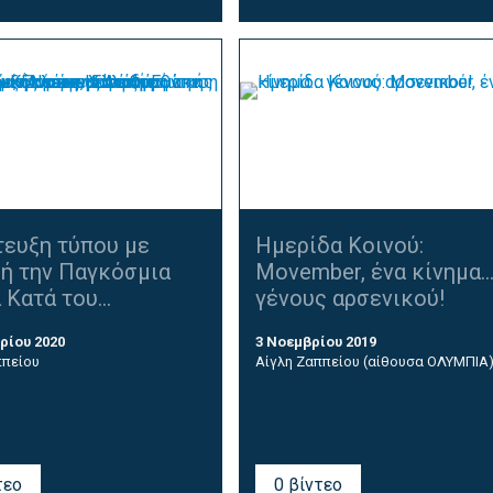
τευξη τύπου με
Ημερίδα Κοινού:
ή την Παγκόσμια
Movember, ένα κίνημα
Κατά του...
γένους αρσενικού!
ρίου 2020
3 Νοεμβρίου 2019
ππείου
Αίγλη Ζαππείου (αίθουσα ΟΛΥΜΠΙΑ
τεο
0 βίντεο