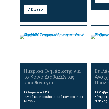
7 βίντεο
Ημερίδα Ενημέρωσης για
Επιλέγ
το Κοινό ΔιαβάΖΩντας
Ανοιχτ
υπεύθυνα για...
Πρόληψ
17 Απριλίου 2019
19 Φεβρο
Εθνικό και Καποδιστριακό Πανεπιστήμιο
Κέντρο Π
Αθηνών
Νιάρχος