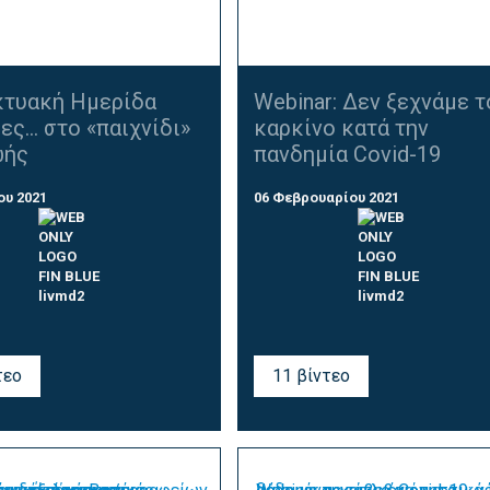
κτυακή Ημερίδα
Webinar: Δεν ξεχνάμε τ
ες... στο «παιχνίδι»
καρκίνο κατά την
ωής
πανδημία Covid-19
ου 2021
06 Φεβρουαρίου 2021
τεο
11 βίντεο