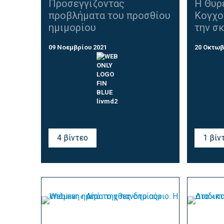
Προσεγγίζοντας
Η Θυρ
προβλήματα του προσθίου
Κογχο
ημιμορίου
την σκ
09 Νοεμβρίου 2021
20 Οκτωβ
4 βίντεο
1 βίν