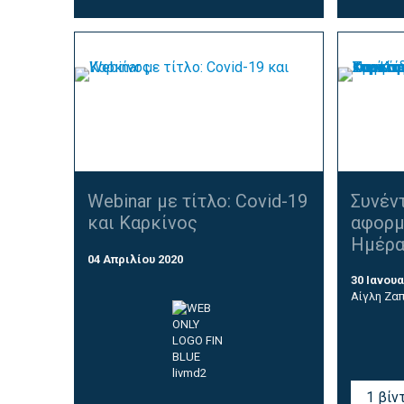
Webinar με τίτλο: Covid-19
Συνέν
και Καρκίνος
αφορμ
Ημέρα 
04 Απριλίου 2020
30 Ιανουα
Αίγλη Ζα
1 βίν