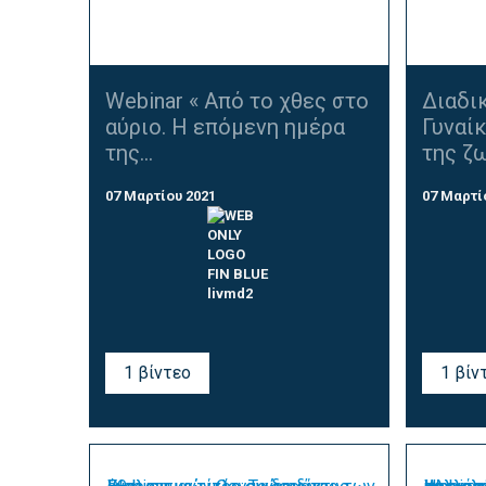
Webinar « Από το χθες στο
Διαδι
αύριο. Η επόμενη ημέρα
Γυναίκ
της...
της ζ
07 Μαρτίου 2021
07 Μαρτί
1 βίντεο
1 βίν