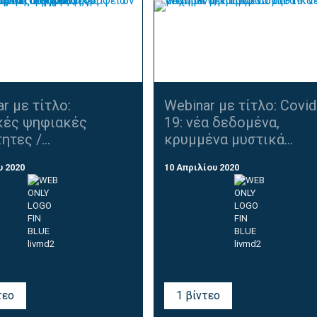
r με τίτλο:
Webinar με τίτλο: Covid
κές ψηφιακές
19: νέα δεδομένα,
ητες /...
κρυμμένα μυστικά...
υ 2020
10 Απριλίου 2020
τεο
1 βίντεο