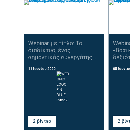
Webinar με τίτλο: Το
Webina
διαδίκτυο, ένας
«Βασι
σημαντικός συνεργάτης...
δεξιότ
11 Ιουνίου 2020
05 Ιουνίο
2 βίντεο
2 βίν