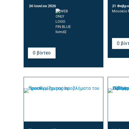
24 Ιουνίου 2026
21 Φεβρο
Μουσείο 
0 βίν
0 βίντεο