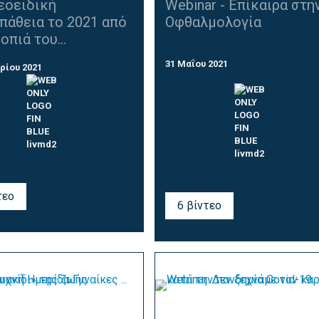
εοειδική
Webinar - Επίκαιρα στη
πάθεια το 2021 από
Οφθαλμολογία
οπιά του...
31 Μαΐου 2021
ρίου 2021
τεο
6 βίντεο