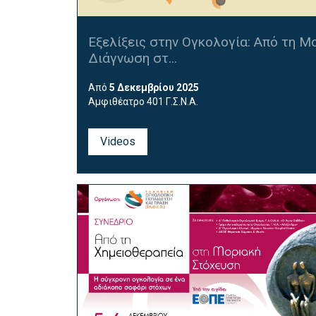
Εξελίξεις στην Ογκολογία: Από τη Μ
Διάγνωση στ...
Από
5 Δεκεμβρίου 2025
Αμφιθέατρο 401 Γ.Σ.Ν.Α.
Videos