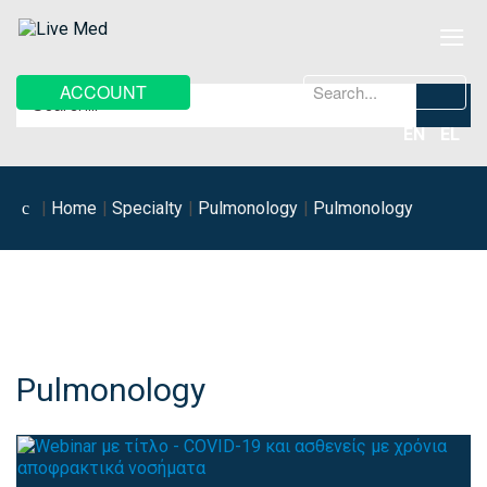
≡
Search
ACCOUNT
...
EN
EL
Home
Specialty
Pulmonology
Pulmonology
Pulmonology