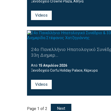
Ξενοδοχείο Crowne Plaza, Αθήνα
Videos
24ο Πανελλήνιο Ηπατολογικό Συνέδρ
33η Διημερ...
Από
15 Απριλίου 2026
Ξενοδοχείο
Corfu Holiday Palace,
Κέρκυρα
Videos
Next
Page 1 of 2