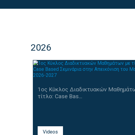
2026
1ος Κύκλος Διαδικτυακών Μαθημάτω
τίτλο: Case Bas...
Videos