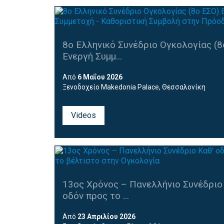
8ο Ελληνικό Συνέδριο Ογκολογίας (8
Ενεργή Συμμ...
Από
6 Μαΐου 2026
Ξενοδοχείο Makedonia Palace, Θεσσαλονίκη
Για την παρακολούθηση των On Demand Videos,
Videos
παρακαλούμε
χρησιμοποιήστε τους κωδικούς 
λάβατε
κατα την εγγραφή σας
13ος Χρόνος – Πανελλήνιο Συνέδριο
οδόν προς το ...
Από
23 Απριλίου 2026