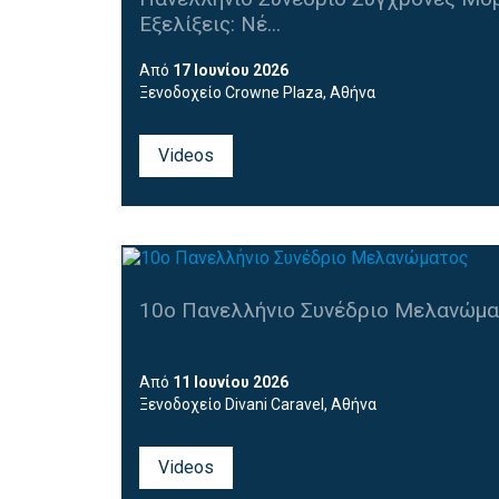
Εξελίξεις: Νέ...
Από
17 Ιουνίου 2026
Ξενοδοχείο Crowne Plaza, Αθήνα
Videos
10ο Πανελλήνιο Συνέδριο Μελανώματ
Από
11 Ιουνίου 2026
Ξενοδοχείο
Divani Caravel, Αθήνα
Για την παρακολούθηση των On Demand Videos,
Videos
παρακαλούμε
χρησιμοποιήστε τους κωδικούς 
λάβατε