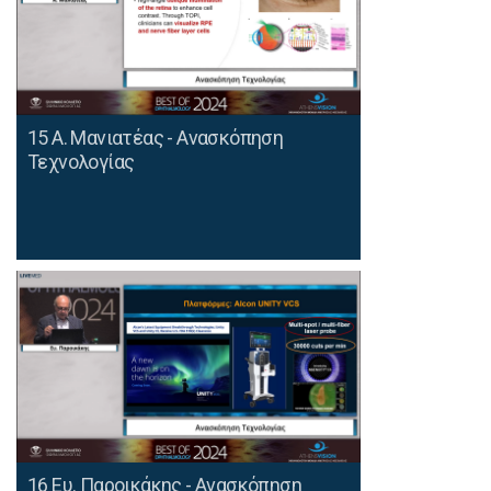
15 Α. Μανιατέας - Aνασκόπηση
Τεχνολογίας
16 Ευ. Παροικάκης - Aνασκόπηση