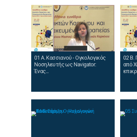
01 Α. Κασσιανού - Ογκολογικός
02 Β.
Νοσηλευτής ως Navigator:
από Χ
Ένας...
επικρ