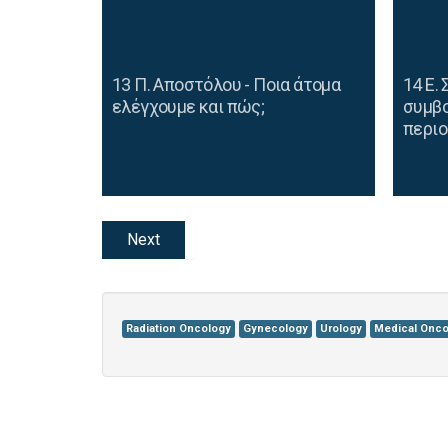
13 Π. Αποστόλου - Ποια άτομα
14 Ε.
ελέγχουμε και πώς;
συμβο
περιορ
Next
Radiation Oncology
Gynecology
Urology
Medical Onco