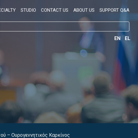
ECIALTY
STUDIO
CONTACT US
ABOUT US
SUPPORT Q&A
EN
EL
τού – Ουρογεννητικός Καρκίνος