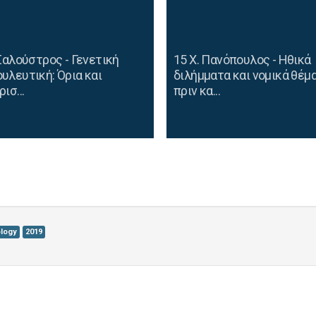
 Σαλούστρος - Γενετική
15 Χ. Πανόπουλος - Ηθικά
υλευτική: Όρια και
διλήμματα και νομικά θέμ
ισ...
πριν κα...
logy
2019