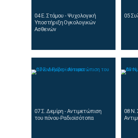
04 Ε. Στάμου - Ψυχολογική
05 Συ
Υποστήριξη Ογκολογικών
Ασθενών
07 Σ. Δεμίρη - Αντιμετώπιση
08 N.
του πόνου-Ραδιοϊσότοπα
Αντι