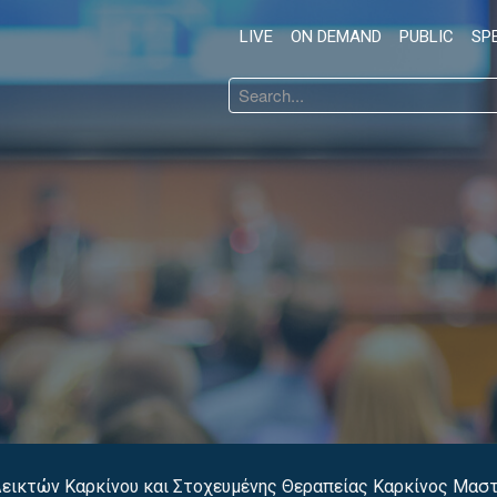
LIVE
ON DEMAND
PUBLIC
SP
Search
...
Δεικτών Καρκίνου και Στοχευμένης Θεραπείας Καρκίνος Μασ