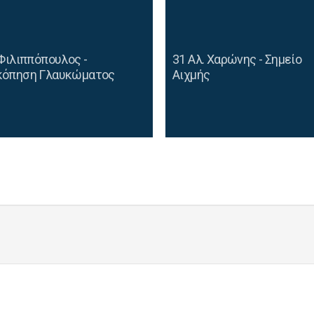
 Φιλιππόπουλος -
31 Αλ. Χαρώνης - Σημείο
κόπηση Γλαυκώματος
Αιχμής