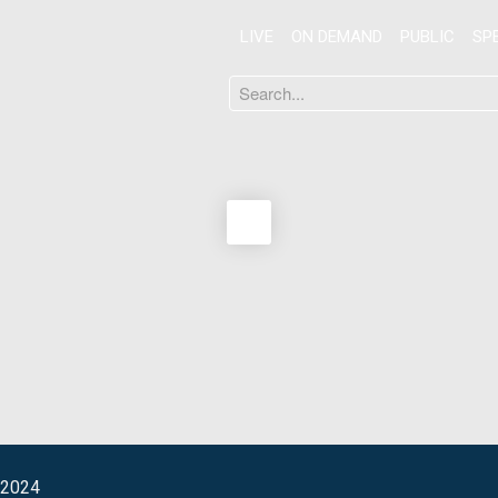
LIVE
ON DEMAND
PUBLIC
SP
Search
...
 2024