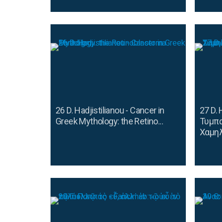
26 D. Hadjistilianou - Cancer in
27 D. 
Greek Mythology: the Retino...
Τυμπα
Χαμηλ