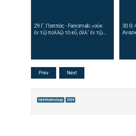
29 Γ. Παππάς - Faricimab: «οὐκ
30 Θ.
ἐν τῷ πολλῷ τὸ εὖ, ἀλλ᾿ ἐν τῷ...
Aνασ
Prev
Next
Ophthalmology
2024