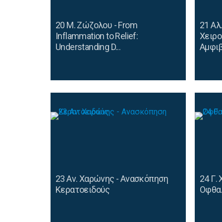
20 Μ. Ζώζολου - From
21 Αλ
Inflammation to Relief:
Χειρο
Understanding D...
Αμφι
23 Αν. Χαρώνης - Aνασκόπηση
24 Γ.
Κερατοειδούς
Οφθα