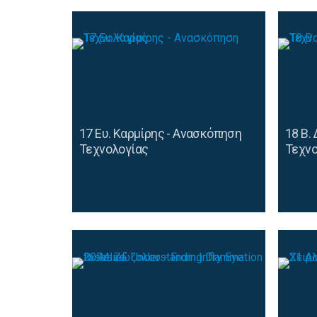
17 Ευ. Καρμίρης - Aνασκόπηση
18 Β.
Τεχνολογίας
Τεχνο